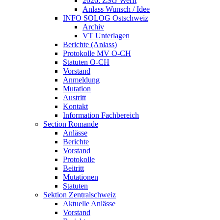
2026: ZSG Werft
Anlass Wunsch / Idee
INFO SOLOG Ostschweiz
Archiv
VT Unterlagen
Berichte (Anlass)
Protokolle MV O-CH
Statuten O-CH
Vorstand
Anmeldung
Mutation
Austritt
Kontakt
Information Fachbereich
Section Romande
Anlässe
Berichte
Vorstand
Protokolle
Beitritt
Mutationen
Statuten
Sektion Zentralschweiz
Aktuelle Anlässe
Vorstand