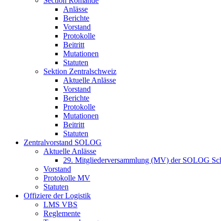
Section Romande
Anlässe
Berichte
Vorstand
Protokolle
Beitritt
Mutationen
Statuten
Sektion Zentralschweiz
Aktuelle Anlässe
Vorstand
Berichte
Protokolle
Mutationen
Beitritt
Statuten
Zentralvorstand SOLOG
Aktuelle Anlässe
29. Mitgliederversammlung (MV) der SOLOG Sc
Vorstand
Protokolle MV
Statuten
Offiziere der Logistik
LMS VBS
Reglemente