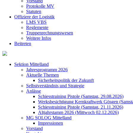
Vorstand
Protokolle MV
Statuten
Offiziere der Logistik
LMS VBS
Reglemente
Truppenrechnungswesen
Weitere Infos
Beitreten
Sektion Mittelland
Jahresprogramm 2026
Aktuelle Themen
Sicherheitspolitik der Zukunft
Selbstverständnis und Strategie
Anlässe
Schiesstraining Pistole (Samstag, 29.08.2026)
Werksbesichtigung Kernkraftwerk Gösgen (Samsta
Schiesstraining Pistole (Samstag, 21.11.2026)
Altjahrstamm 2026 (Mittwoch 02.12.2026)
MG SOLOG Mittelland
Impressionen
Vorstand