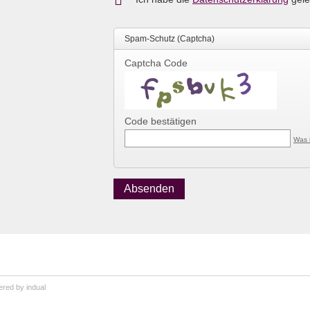
Spam-Schutz (Captcha)
Captcha Code
Code bestätigen
Was 
red by indual