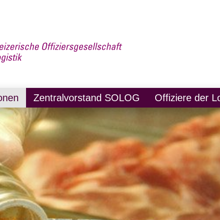
onen
Zentralvorstand SOLOG
Offiziere der L