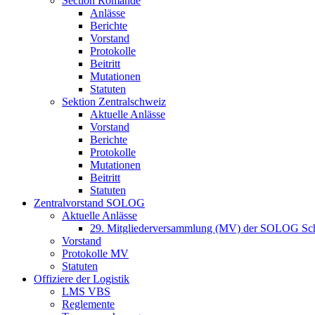
Section Romande
Anlässe
Berichte
Vorstand
Protokolle
Beitritt
Mutationen
Statuten
Sektion Zentralschweiz
Aktuelle Anlässe
Vorstand
Berichte
Protokolle
Mutationen
Beitritt
Statuten
Zentralvorstand SOLOG
Aktuelle Anlässe
29. Mitgliederversammlung (MV) der SOLOG Sc
Vorstand
Protokolle MV
Statuten
Offiziere der Logistik
LMS VBS
Reglemente