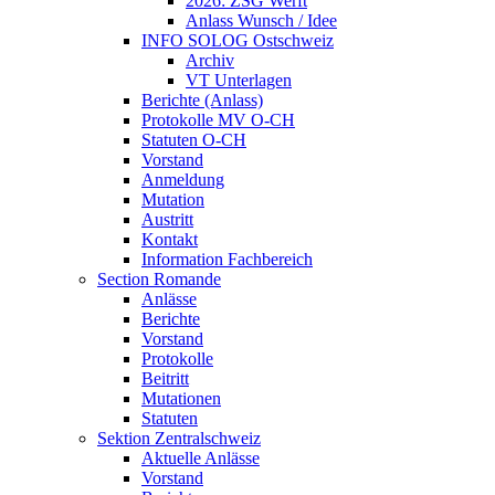
2026: ZSG Werft
Anlass Wunsch / Idee
INFO SOLOG Ostschweiz
Archiv
VT Unterlagen
Berichte (Anlass)
Protokolle MV O-CH
Statuten O-CH
Vorstand
Anmeldung
Mutation
Austritt
Kontakt
Information Fachbereich
Section Romande
Anlässe
Berichte
Vorstand
Protokolle
Beitritt
Mutationen
Statuten
Sektion Zentralschweiz
Aktuelle Anlässe
Vorstand