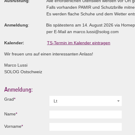
Ausrüstung
: Alle erforderlichen Utensilien werden vor Ort ges
Falls vorhanden PAMIR und Schutzbrille mitne
Es werden flache Schuhe und dem Wetter entsprech
Anmeldung
: Bis spätestens am 14. August 2026 via Homep
per E-Mail an marco.lussi@solog.com
Kalender:
TS-Termin im Kalender eintragen
Wir freuen uns auf einen interessanten Anlass!
Marco Lussi
SOLOG Ostschweiz
Anmeldung:
Pflichtfeld
Grad
*
Lt
Pflichtfeld
Name
*
Pflichtfeld
Vorname
*