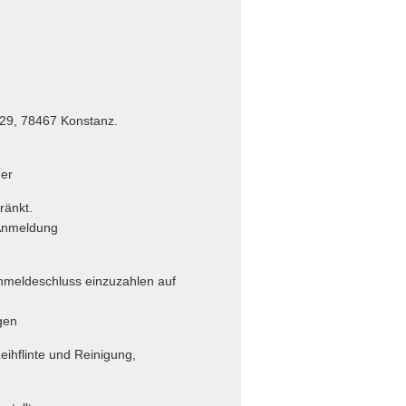
, 78467 Konstanz.
er
änkt.
meldung
deschluss einzuzahlen auf
en
linte und Reinigung,