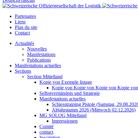
Deutsch
Français
Partenaires
Liens
Plan du site
Contact
Actualités
Nouvelles
Manifestations
Publications
Manifestations actuelles
Sections
Section Mittelland
Kopie von Exemple listage
Kopie von Kopie von Kopie von Kopie von
Selbstverständnis und Strategie
Manifestations actuelles
Schiesstraining Pistole (Samstag, 29.08.202
Altjahrstamm 2026 (Mittwoch 02.12.2026)
MG SOLOG Mittelland
Impressionen
Comité
contact
Inscription