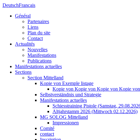
Deutsch
Français
Général
Partenaires
Liens
Plan du site
Contact
Actualités
Nouvelles
Manifestations
Publications
Manifestations actuelles
Sections
Section Mittelland
Kopie von Exemple listage
Kopie von Kopie von Kopie von Kopie von
Selbstverständnis und Strategie
Manifestations actuelles
Schiesstraining Pistole (Samstag, 29.08.202
Altjahrstamm 2026 (Mittwoch 02.12.2026)
MG SOLOG Mittelland
Impressionen
Comité
contact
Inscription