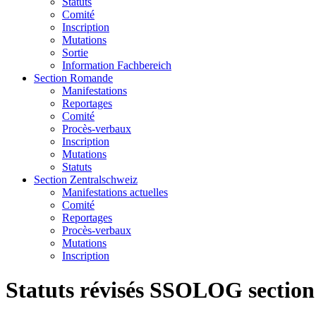
Statuts
Comité
Inscription
Mutations
Sortie
Information Fachbereich
Section Romande
Manifestations
Reportages
Comité
Procès-verbaux
Inscription
Mutations
Statuts
Section Zentralschweiz
Manifestations actuelles
Comité
Reportages
Procès-verbaux
Mutations
Inscription
Statuts révisés SSOLOG sectio