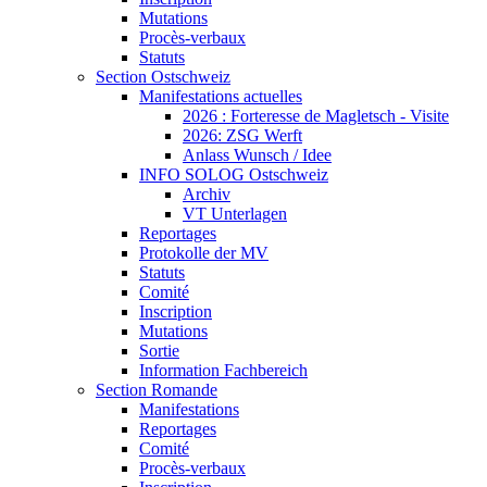
Mutations
Procès-verbaux
Statuts
Section Ostschweiz
Manifestations actuelles
2026 : Forteresse de Magletsch - Visite
2026: ZSG Werft
Anlass Wunsch / Idee
INFO SOLOG Ostschweiz
Archiv
VT Unterlagen
Reportages
Protokolle der MV
Statuts
Comité
Inscription
Mutations
Sortie
Information Fachbereich
Section Romande
Manifestations
Reportages
Comité
Procès-verbaux