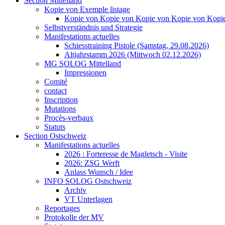
Section Mittelland
Kopie von Exemple listage
Kopie von Kopie von Kopie von Kopie von Kopie
Selbstverständnis und Strategie
Manifestations actuelles
Schiesstraining Pistole (Samstag, 29.08.2026)
Altjahrstamm 2026 (Mittwoch 02.12.2026)
MG SOLOG Mittelland
Impressionen
Comité
contact
Inscription
Mutations
Procès-verbaux
Statuts
Section Ostschweiz
Manifestations actuelles
2026 : Forteresse de Magletsch - Visite
2026: ZSG Werft
Anlass Wunsch / Idee
INFO SOLOG Ostschweiz
Archiv
VT Unterlagen
Reportages
Protokolle der MV