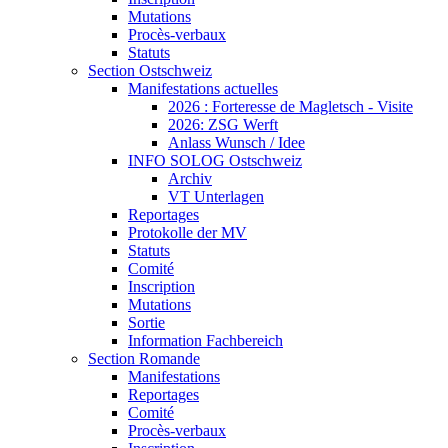
Mutations
Procès-verbaux
Statuts
Section Ostschweiz
Manifestations actuelles
2026 : Forteresse de Magletsch - Visite
2026: ZSG Werft
Anlass Wunsch / Idee
INFO SOLOG Ostschweiz
Archiv
VT Unterlagen
Reportages
Protokolle der MV
Statuts
Comité
Inscription
Mutations
Sortie
Information Fachbereich
Section Romande
Manifestations
Reportages
Comité
Procès-verbaux