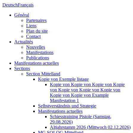
Deutsch
Français
Général
Partenaires
Liens
Plan du site
Contact
Actualités
Nouvelles
Manifestations
Publications
Manifestations actuelles
Sections
Section Mittelland
Kopie von Exemple listage
Kopie von Kopie von Kopie von Kopie
von Kopie von Kopie von Kopie von
Kopie von Kopie von Example
Manifestation 1
Selbstverständnis und Strategie
Manifestations actuelles
Schiesstraining Pistole (Samstag,
29.08.2026)
Altjahrstamm 2026 (Mittwoch 02.12.2026)
MG SOLOG Mittelland