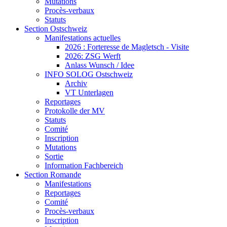
Mutations
Procès-verbaux
Statuts
Section Ostschweiz
Manifestations actuelles
2026 : Forteresse de Magletsch - Visite
2026: ZSG Werft
Anlass Wunsch / Idee
INFO SOLOG Ostschweiz
Archiv
VT Unterlagen
Reportages
Protokolle der MV
Statuts
Comité
Inscription
Mutations
Sortie
Information Fachbereich
Section Romande
Manifestations
Reportages
Comité
Procès-verbaux
Inscription