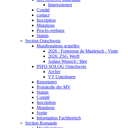
Impressionen
Comité
contact
Inscription
Mutations
Procès-verbaux
Statuts
Section Ostschweiz
Manifestations actuelles
2026 : Forteresse de Magletsch - Visite
2026: ZSG Werft
Anlass Wunsch / Idee
INFO SOLOG Ostschweiz
Archiv
VT Unterlagen
Reportages
Protokolle der MV
Statuts
Comité
Inscription
Mutations
Sortie
Information Fachbereich
Section Romande