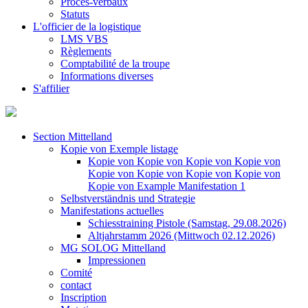
Procès-verbaux
Statuts
L'officier de la logistique
LMS VBS
Règlements
Comptabilité de la troupe
Informations diverses
S'affilier
Section Mittelland
Kopie von Exemple listage
Kopie von Kopie von Kopie von Kopie von
Kopie von Kopie von Kopie von Kopie von
Kopie von Example Manifestation 1
Selbstverständnis und Strategie
Manifestations actuelles
Schiesstraining Pistole (Samstag, 29.08.2026)
Altjahrstamm 2026 (Mittwoch 02.12.2026)
MG SOLOG Mittelland
Impressionen
Comité
contact
Inscription