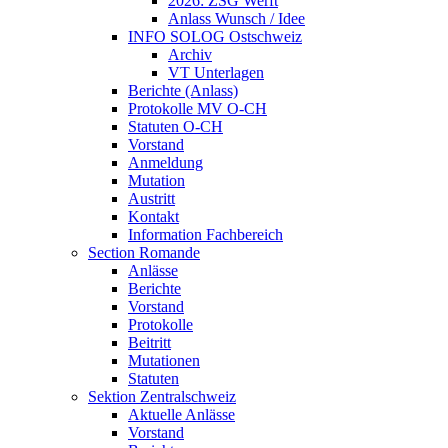
2026: ZSG Werft
Anlass Wunsch / Idee
INFO SOLOG Ostschweiz
Archiv
VT Unterlagen
Berichte (Anlass)
Protokolle MV O-CH
Statuten O-CH
Vorstand
Anmeldung
Mutation
Austritt
Kontakt
Information Fachbereich
Section Romande
Anlässe
Berichte
Vorstand
Protokolle
Beitritt
Mutationen
Statuten
Sektion Zentralschweiz
Aktuelle Anlässe
Vorstand