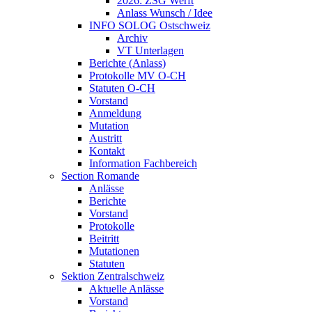
2026: ZSG Werft
Anlass Wunsch / Idee
INFO SOLOG Ostschweiz
Archiv
VT Unterlagen
Berichte (Anlass)
Protokolle MV O-CH
Statuten O-CH
Vorstand
Anmeldung
Mutation
Austritt
Kontakt
Information Fachbereich
Section Romande
Anlässe
Berichte
Vorstand
Protokolle
Beitritt
Mutationen
Statuten
Sektion Zentralschweiz
Aktuelle Anlässe
Vorstand