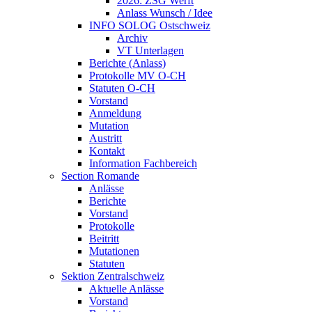
2026: ZSG Werft
Anlass Wunsch / Idee
INFO SOLOG Ostschweiz
Archiv
VT Unterlagen
Berichte (Anlass)
Protokolle MV O-CH
Statuten O-CH
Vorstand
Anmeldung
Mutation
Austritt
Kontakt
Information Fachbereich
Section Romande
Anlässe
Berichte
Vorstand
Protokolle
Beitritt
Mutationen
Statuten
Sektion Zentralschweiz
Aktuelle Anlässe
Vorstand