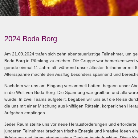
2024 Boda Borg
Am 21.09.2024 trafen sich zehn abenteuerlustige Teilnehmer, um 
Boda Borg in Rümlang zu erleben. Die Gruppe war bemerkenswert vie
gerade einmal 11 Jahre alt, während unser ältester Teilnehmer mit 8
Altersspanne machte den Ausflug besonders spannend und bereich
Nachdem wir uns am Eingang versammelt hatten, begann unser Aben
in die Welt von Boda Borg. Die Spannung war greifbar, und alle war
würde. In zwei Teams aufgeteilt, begaben wir uns auf die Reise du
die uns mit einer Mischung aus kniffligen Rätseln, körperlichen Her
Aufgaben empfingen.
Jeder Raum stellte uns vor neue Herausforderungen und erforderte u
jüngeren Teilnehmer brachten frische Energie und kreative Ideen ein,
Erfahrung und ihrem strategischen Denken beeindruckten. Diese Kom