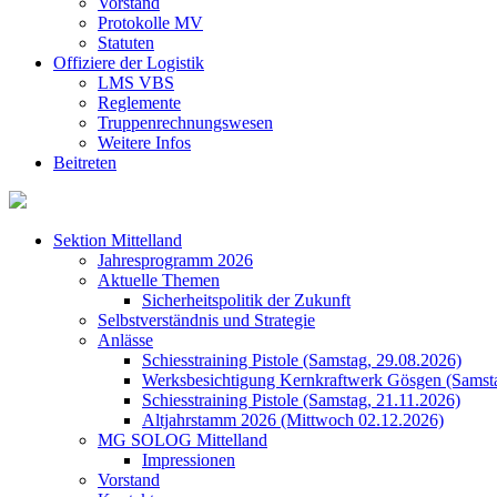
Vorstand
Protokolle MV
Statuten
Offiziere der Logistik
LMS VBS
Reglemente
Truppenrechnungswesen
Weitere Infos
Beitreten
Sektion Mittelland
Jahresprogramm 2026
Aktuelle Themen
Sicherheitspolitik der Zukunft
Selbstverständnis und Strategie
Anlässe
Schiesstraining Pistole (Samstag, 29.08.2026)
Werksbesichtigung Kernkraftwerk Gösgen (Samsta
Schiesstraining Pistole (Samstag, 21.11.2026)
Altjahrstamm 2026 (Mittwoch 02.12.2026)
MG SOLOG Mittelland
Impressionen
Vorstand