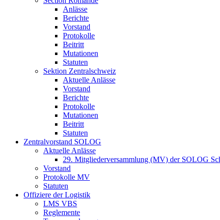
Section Romande
Anlässe
Berichte
Vorstand
Protokolle
Beitritt
Mutationen
Statuten
Sektion Zentralschweiz
Aktuelle Anlässe
Vorstand
Berichte
Protokolle
Mutationen
Beitritt
Statuten
Zentralvorstand SOLOG
Aktuelle Anlässe
29. Mitgliederversammlung (MV) der SOLOG Sc
Vorstand
Protokolle MV
Statuten
Offiziere der Logistik
LMS VBS
Reglemente