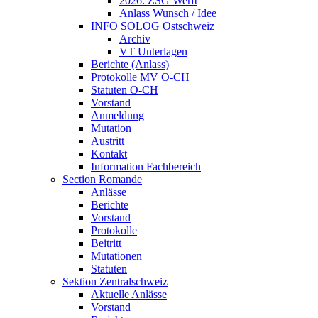
2026: ZSG Werft
Anlass Wunsch / Idee
INFO SOLOG Ostschweiz
Archiv
VT Unterlagen
Berichte (Anlass)
Protokolle MV O-CH
Statuten O-CH
Vorstand
Anmeldung
Mutation
Austritt
Kontakt
Information Fachbereich
Section Romande
Anlässe
Berichte
Vorstand
Protokolle
Beitritt
Mutationen
Statuten
Sektion Zentralschweiz
Aktuelle Anlässe
Vorstand