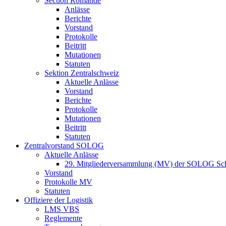
Section Romande
Anlässe
Berichte
Vorstand
Protokolle
Beitritt
Mutationen
Statuten
Sektion Zentralschweiz
Aktuelle Anlässe
Vorstand
Berichte
Protokolle
Mutationen
Beitritt
Statuten
Zentralvorstand SOLOG
Aktuelle Anlässe
29. Mitgliederversammlung (MV) der SOLOG Sc
Vorstand
Protokolle MV
Statuten
Offiziere der Logistik
LMS VBS
Reglemente