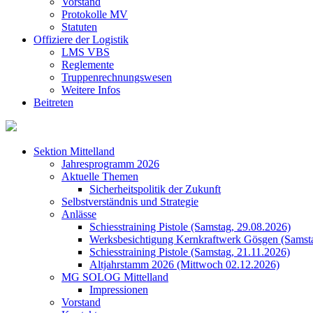
Vorstand
Protokolle MV
Statuten
Offiziere der Logistik
LMS VBS
Reglemente
Truppenrechnungswesen
Weitere Infos
Beitreten
Sektion Mittelland
Jahresprogramm 2026
Aktuelle Themen
Sicherheitspolitik der Zukunft
Selbstverständnis und Strategie
Anlässe
Schiesstraining Pistole (Samstag, 29.08.2026)
Werksbesichtigung Kernkraftwerk Gösgen (Samsta
Schiesstraining Pistole (Samstag, 21.11.2026)
Altjahrstamm 2026 (Mittwoch 02.12.2026)
MG SOLOG Mittelland
Impressionen
Vorstand