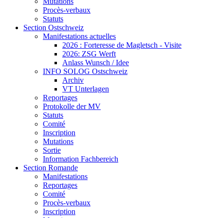
Mutations
Procès-verbaux
Statuts
Section Ostschweiz
Manifestations actuelles
2026 : Forteresse de Magletsch - Visite
2026: ZSG Werft
Anlass Wunsch / Idee
INFO SOLOG Ostschweiz
Archiv
VT Unterlagen
Reportages
Protokolle der MV
Statuts
Comité
Inscription
Mutations
Sortie
Information Fachbereich
Section Romande
Manifestations
Reportages
Comité
Procès-verbaux
Inscription