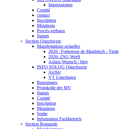
Impressionen
Comité
contact
Inscription
Mutations
Procès-verbaux
Statuts
Section Ostschweiz
Manifestations actuelles
2026 : Forteresse de Magletsch - Visite
2026: ZSG Werft
Anlass Wunsch / Idee
INFO SOLOG Ostschweiz
Archiv
VT Unterlagen
Reportages
Protokolle der MV
Statuts
Comité
Inscription
Mutations
Sortie
Information Fachbereich
Section Romande